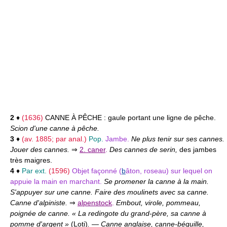
2
♦
(1636)
CANNE À PÊCHE :
gaule portant une ligne de pêche.
Scion d'une canne à pêche.
3
♦
(av. 1885; par anal.)
Pop.
Jambe.
Ne plus tenir sur ses cannes.
Jouer des cannes.
⇒
2. caner
.
Des cannes de serin,
des jambes
très maigres.
4
♦
Par ext.
(1596)
Objet façonné (
b
âton, roseau) sur lequel on
appuie la main en marchant.
Se promener la canne à la main.
S'appuyer sur une canne. Faire des moulinets avec sa canne.
Canne d'alpiniste.
⇒
alpenstock
.
Embout, virole, pommeau,
poignée de canne. « La redingote du grand-père, sa canne à
pomme d'argent »
(
Loti
)
.
—
Canne anglaise, canne-béquille,