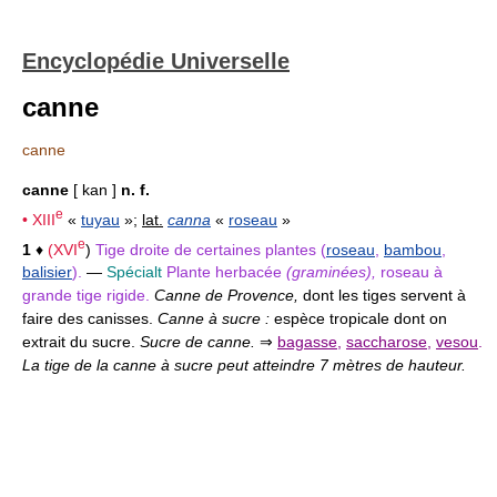
Encyclopédie Universelle
canne
canne
canne
[ kan ]
n. f.
e
•
XIII
«
tuyau
»;
lat.
canna
«
roseau
»
e
1
♦
(
XVI
)
Tige droite de certaines plantes (
roseau
,
bambou
,
balisier
).
—
Spécialt
Plante herbacée
(graminées),
roseau à
grande tige rigide.
Canne de Provence,
dont les tiges servent à
faire des canisses.
Canne à sucre :
espèce tropicale dont on
extrait du sucre.
Sucre de canne.
⇒
bagasse
,
saccharose
,
vesou
.
La tige de la canne à sucre peut atteindre 7 mètres de hauteur.