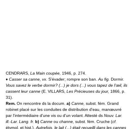
CENDRARS,
La Main coupée,
1946, p. 274.
♦
Casser sa canne, vx.
S'évader; rompre son ban.
Au fig.
Dormir.
Vous savez le verbe dormir? (...) je dors (...) vous tapez de l'œil, ils
cassent leur canne
(E. VILLARS,
Les Précieuses du jour,
1866, p.
31).
Rem.
On rencontre ds la docum.
a)
Canne,
subst. fém. Grand
robinet placé sur les conduites de distribution d'eau, manœuvré
par l'intermédiaire d'une vis ou d'un volant. Attesté ds
Nouv. Lar.
ill.-Lar. Lang. fr.
b)
Canne
ou
channe,
subst. fém. Cruche (
cf.
étymol. et hist.).
Autrefois, le lait (...) était recueilli dans les cannes