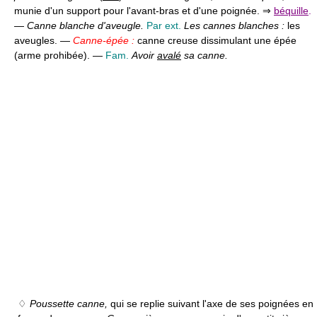
munie d'un support pour l'avant-bras et d'une poignée. ⇒
béquille
.
—
Canne blanche d'aveugle.
Par ext.
Les cannes blanches :
les
aveugles. —
Canne-épée :
canne creuse dissimulant une épée
(arme prohibée). —
Fam.
Avoir
avalé
sa canne.
♢
Poussette canne,
qui se replie suivant l'axe de ses poignées en