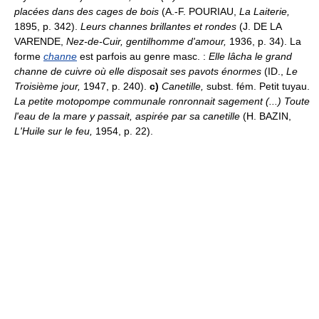
placées dans des cages de bois
(A.-F. POURIAU,
La Laiterie,
1895, p. 342).
Leurs channes brillantes et rondes
(J. DE LA
VARENDE,
Nez-de-Cuir, gentilhomme d'amour,
1936, p. 34). La
forme
channe
est parfois au genre masc. :
Elle lâcha le grand
channe de cuivre où elle disposait ses pavots énormes
(ID.,
Le
Troisième jour,
1947, p. 240).
c)
Canetille,
subst. fém. Petit tuyau.
La petite motopompe communale ronronnait sagement (...) Toute
l'eau de la mare y passait, aspirée par sa canetille
(H. BAZIN,
L'Huile sur le feu,
1954, p. 22).