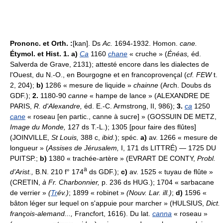
Prononc. et Orth. :
[kan]. Ds
Ac.
1694-1932. Homon.
cane.
Étymol. et Hist. 1. a)
Ca
1160
chane
« cruche » (
Énéas,
éd.
Salverda de Grave, 2131); attesté encore dans les dialectes de
l'Ouest, du N.-O., en Bourgogne et en francoprovençal (
cf. FEW
t.
2, 204);
b)
1286 « mesure de liquide »
chainne
(Arch. Doubs ds
GDF.);
2.
1180-90
canne
« hampe de lance » (ALEXANDRE DE
PARIS,
R. d'Alexandre,
éd. E.-C. Armstrong, II, 986);
3.
ca
1250
cane
« roseau [en partic., canne à sucre] » (GOSSUIN DE METZ,
Image du Monde,
127 ds T.-L.); 1305 [pour faire des flûtes]
(JOINVILLE,
St Louis,
388 c,
ibid.
); spéc.
a)
av. 1266 « mesure de
longueur » (
Assises de Jérusalem,
I, 171 ds LITTRÉ) — 1725 DU
PUITSP.;
b)
1380 « trachée-artère » (EVRART DE CONTY,
Probl.
a
d'Arist.,
B.N. 210 f° 174
ds GDF.);
c)
av. 1525 « tuyau de flûte »
(CRETIN,
à Fr. Charbonnier,
p. 236 ds HUG.); 1704 « sarbacane
de verrier »
(
Tr
év.)
; 1899 « robinet »
(Nouv. Lar. ill.)
;
d)
1596 «
bâton léger sur lequel on s'appuie pour marcher » (HULSIUS,
Dict.
françois-alemand...,
Francfort, 1616). Du lat.
canna
« roseau »