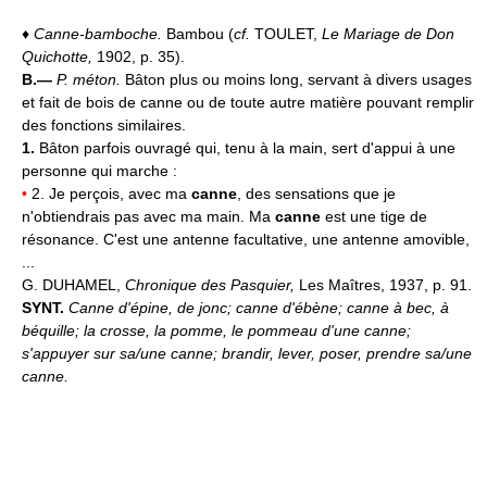
♦
Canne-bamboche.
Bambou (
cf.
TOULET,
Le Mariage de Don
Quichotte,
1902, p. 35).
B.—
P. méton.
Bâton plus ou moins long, servant à divers usages
et fait de bois de canne ou de toute autre matière pouvant remplir
des fonctions similaires.
1.
Bâton parfois ouvragé qui, tenu à la main, sert d'appui à une
personne qui marche :
•
2. Je perçois, avec ma
canne
, des sensations que je
n'obtiendrais pas avec ma main. Ma
canne
est une tige de
résonance. C'est une antenne facultative, une antenne amovible,
...
G. DUHAMEL,
Chronique des Pasquier,
Les Maîtres, 1937, p. 91.
SYNT.
Canne d'épine, de jonc; canne d'ébène; canne à bec, à
béquille; la crosse, la pomme, le pommeau d'une canne;
s'appuyer sur sa/une canne; brandir, lever, poser, prendre sa/une
canne.