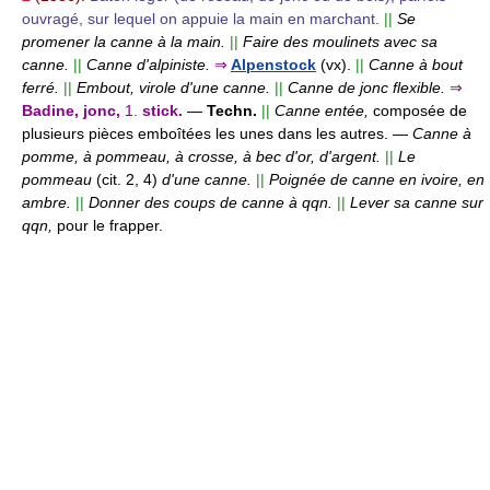
ouvragé, sur lequel on appuie la main en marchant.
||
Se
promener la canne à la main.
||
Faire des moulinets avec sa
canne.
||
Canne d'alpiniste.
⇒
Alpenstock
(vx).
||
Canne à bout
ferré.
||
Embout, virole d'une canne.
||
Canne de jonc flexible.
⇒
Badine, jonc,
1.
stick.
—
Techn.
||
Canne entée,
composée de
plusieurs pièces emboîtées les unes dans les autres.
—
Canne à
pomme, à pommeau, à crosse, à bec d'or, d'argent.
||
Le
pommeau
(cit. 2, 4)
d'une canne.
||
Poignée de canne en ivoire, en
ambre.
||
Donner des coups de canne à qqn.
||
Lever sa canne sur
qqn,
pour le frapper.