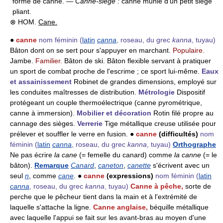
forme de canne. —
Canne-siège :
canne munie d'un petit siège
pliant.
⊗ HOM.
Cane.
●
canne
nom féminin
(
latin
canna
, roseau, du grec
kanna
, tuyau)
Bâton dont on se sert pour s'appuyer en marchant.
Populaire.
Jambe.
Familier.
Bâton de ski. Bâton flexible servant à pratiquer
un sport de combat proche de l'escrime ; ce sport lui-même.
Eaux
et assainissement
Robinet de grandes dimensions, employé sur
les conduites maîtresses de distribution.
Métrologie
Dispositif
protégeant un couple thermoélectrique (canne pyrométrique,
canne à immersion).
Mobilier et décoration
Rotin filé propre au
cannage des sièges.
Verrerie
Tige métallique creuse utilisée pour
prélever et souffler le verre en fusion. ●
canne
(difficultés)
nom
féminin
(
latin
canna
, roseau, du grec
kanna
, tuyau)
Orthographe
Ne pas écrire
la cane
(= femelle du canard) comme
la canne
(= le
bâton).
Remarque
Canard
,
caneton
,
canette
s'écrivent avec un
seul
n
, comme
cane
. ●
canne
(expressions)
nom féminin
(
latin
canna
, roseau, du grec
kanna
, tuyau)
Canne à pêche,
sorte de
perche que le pêcheur tient dans la main et à l'extrémité de
laquelle s'attache la ligne.
Canne anglaise,
béquille métallique
avec laquelle l'appui se fait sur les avant-bras au moyen d'une