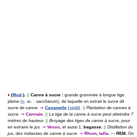
♦
(
Mod
.).
||
Canne à sucre :
grande graminée à longue tige
pleine (
n
. sc. :
saccharum
), de laquelle on extrait le sucre dit
sucre de canne.
⇒
Canamelle
(
vieilli
).
||
Plantation de cannes à
sucre.
⇒
Cannaie.
||
La tige de la canne à sucre peut atteindre 7
mètres de hauteur.
||
Broyage des tiges de canne à sucre, pour
en extraire le jus.
⇒
Vesou,
et aussi
1.
bagasse.
||
Distillation du
jus, des mélasses de canne à sucre.
⇒
Rhum, tafia.
—
REM.
On