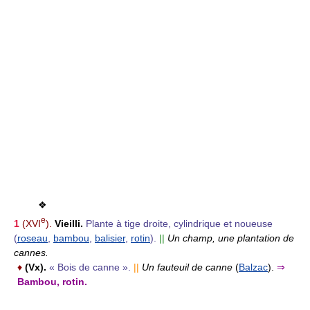
❖
e
1
(XVI
).
Vieilli.
Plante à tige droite, cylindrique et noueuse
(
roseau
,
bambou
,
balisier
,
rotin
).
||
Un champ, une plantation de
cannes.
♦
(Vx).
« Bois de canne ».
||
Un fauteuil de canne
(
Balzac
).
⇒
Bambou, rotin.