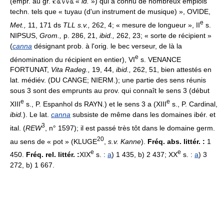
(empr. au gr.
«
id.
») qui a connu de nombreux emplois
techn. tels que « tuyau (d'un instrument de musique) », OVIDE,
e
Met.,
11, 171 ds
TLL s.v.,
262, 4; « mesure de longueur », II
s.
NIPSUS,
Grom.,
p. 286, 21,
ibid.,
262, 23; « sorte de récipient »
(
canna
désignant prob. à l'orig. le bec verseur, de là la
e
dénomination du récipient en entier), VI
s. VENANCE
FORTUNAT,
Vita Radeg.,
19, 44,
ibid.,
262, 51, bien attestés en
lat. médiév. (DU CANGE; NIERM.); une partie des sens réunis
sous 3 sont des emprunts au prov. qui connaît le sens 3 (début
e
e
XIII
s., P. Espanhol ds RAYN.) et le sens 3 a (XIII
s., P. Cardinal,
ibid.
). Le lat.
canna
subsiste de même dans les domaines ibér. et
3
ital. (
REW
, n° 1597); il est passé très tôt dans le domaine germ.
20
au sens de « pot » (KLUGE
,
s.v. Kanne
).
Fréq. abs. littér. :
1
e
e
450.
Fréq. rel. littér. :
XIX
s. :
a
) 1 435, b) 2 437; XX
s. :
a
) 3
272, b) 1 667.