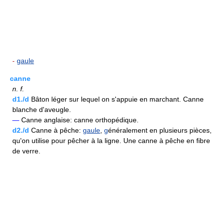
-
gaule
canne
n.
f.
d1./d
Bâton léger sur lequel on s'appuie en marchant. Canne
blanche d'aveugle.
—
Canne anglaise: canne orthopédique.
d2./d
Canne à pêche:
gaule
,
g
énéralement en plusieurs pièces,
qu'on utilise pour pêcher à la ligne. Une canne à pêche en fibre
de verre.