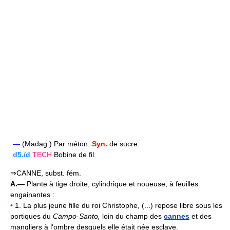
—
(Madag.) Par méton.
Syn.
de sucre.
d5./d
TECH
Bobine de fil.
⇒CANNE, subst. fém.
A.—
Plante à tige droite, cylindrique et noueuse, à feuilles
engainantes :
•
1. La plus jeune fille du roi Christophe, (...) repose libre sous les
portiques du
Campo-Santo,
loin du champ des
cannes
et des
mangliers à l'ombre desquels elle était née esclave.