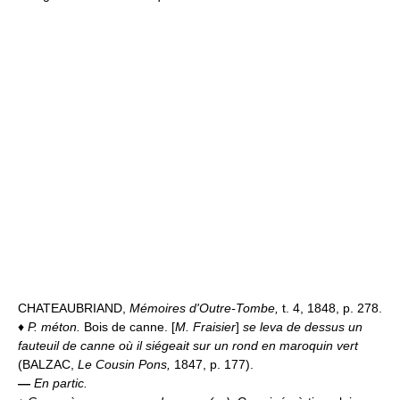
CHATEAUBRIAND,
Mémoires d'Outre-Tombe,
t. 4, 1848, p. 278.
♦
P. méton.
Bois de canne. [
M. Fraisier
]
se leva de dessus un
fauteuil de canne où il siégeait sur un rond en maroquin vert
(BALZAC,
Le Cousin Pons,
1847, p. 177).
—
En partic.