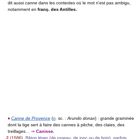
dit aussi
canne
dans les contextes où le mot n'est pas ambigu,
notamment en
franç. des Antilles.
♦
Canne de Provence
(
n
. sc. :
Arundo donax
) :
grande graminée
dont la tige sert à faire des cannes à pêche, des claies, des
treillages…
⇒
Canisse.
2
(1586).
Bâton léger (de roseau, de jonc ou de bois), parfois