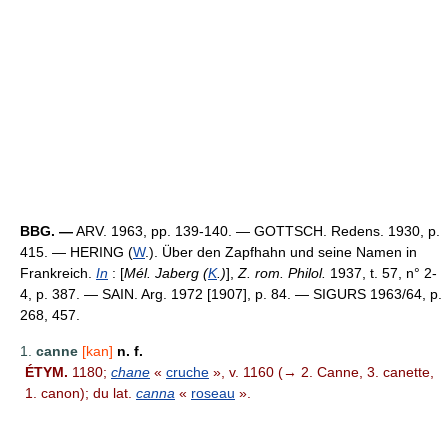
BBG. —
ARV. 1963, pp. 139-140. — GOTTSCH. Redens. 1930, p.
415. — HERING (
W
.). Über den Zapfhahn und seine Namen in
Frankreich.
In
: [
Mél. Jaberg (
K
.)
],
Z. rom. Philol.
1937, t. 57, n° 2-
4, p. 387. — SAIN. Arg. 1972 [1907], p. 84. — SIGURS 1963/64, p.
268, 457.
1.
canne
[kan]
n. f.
ÉTYM.
1180;
chane
«
cruche
», v. 1160 (→ 2. Canne, 3. canette,
1. canon); du lat.
canna
«
roseau
».