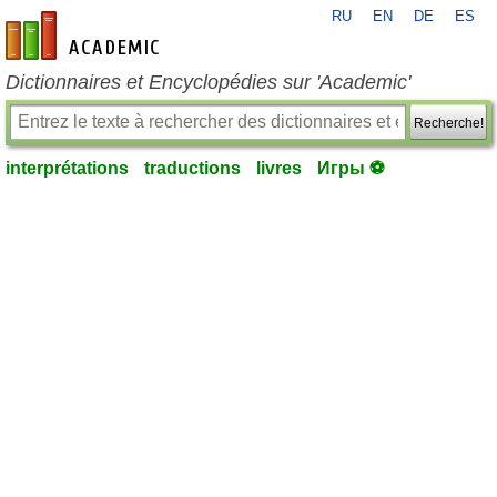
RU
EN
DE
ES
fr-academic.com
Dictionnaires et Encyclopédies sur 'Academic'
Recherche!
interprétations
traductions
livres
Игры ⚽