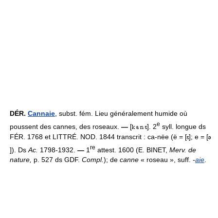
DÉR.
Cannaie
, subst. fém. Lieu généralement humide où
e
poussent des cannes, des roseaux.
—
[
]. 2
syll. longue ds
FÉR. 1768 et LITTRÉ. NOD. 1844 transcrit : ca-nëe (ë = [
]; e = [
re
]). Ds
Ac.
1798-1932.
—
1
attest. 1600 (E. BINET,
Merv. de
nature,
p. 527 ds GDF.
Compl.
); de
canne
« roseau », suff.
-
aie
.