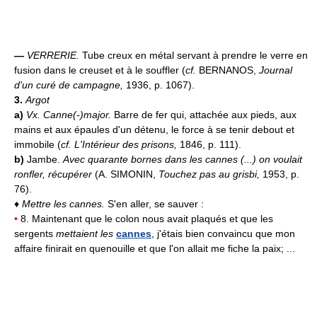
—
VERRERIE.
Tube creux en métal servant à prendre le verre en
fusion dans le creuset et à le souffler (
cf.
BERNANOS,
Journal
d'un curé de campagne,
1936, p. 1067).
3.
Argot
a)
Vx.
Canne(-)major.
Barre de fer qui, attachée aux pieds, aux
mains et aux épaules d'un détenu, le force à se tenir debout et
immobile (
cf. L'Intérieur des prisons,
1846, p. 111).
b)
Jambe.
Avec quarante bornes dans les cannes (...) on voulait
ronfler, récupérer
(A. SIMONIN,
Touchez pas au grisbi,
1953, p.
76).
♦
Mettre les cannes.
S'en aller, se sauver :
•
8. Maintenant que le colon nous avait plaqués et que les
sergents
mettaient les
cannes
, j'étais bien convaincu que mon
affaire finirait en quenouille et que l'on allait me fiche la paix; ...