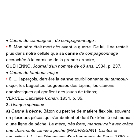
♦
Canne de compagnon, de compagnonnage
:
•
5. Mon père était mort dès avant la guerre. De lui, il ne restait
plus dans notre cellule que sa
canne
de compagnonnage
accrochée à la corniche de la grande armoire,...
GUÉHENNO,
Journal d'un homme de 40 ans,
1934, p. 237.
♦
Canne de tambour-major
:
•
6. ... j'aperçois, derrière la
canne
tourbillonnante
du tambour-
major,
les baguettes fougueuses des tapins, les clairons
apoplectiques qui gonflent des joues de tritons; ...
VERCEL,
Capitaine Conan,
1934, p. 35.
2.
Usages spéciaux
a)
Canne à pêche.
Bâton ou perche de matière flexible, souvent
en plusieurs pièces qui s'emboîtent et dont l'extrémité est munie
d'une ligne de pêche.
La mère, très forte, manœuvrait avec grâce
une charmante canne à pêche
(MAUPASSANT,
Contes et
nouvelles,
t. 1, Les Dimanches d'un bourgeois de Paris, 1880, p.